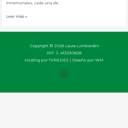
inmemoriales, cada una de …
Leer más »
Copyright © 2026 Laura Lombardini
RIF: J- 413230828
Hosting por
TVREDES
| Diseño por
WM